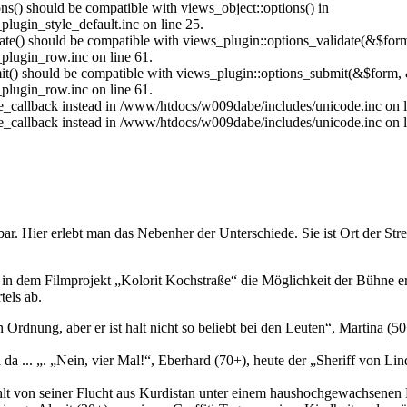
ons() should be compatible with views_object::options() in
lugin_style_default.inc on line 25.
date() should be compatible with views_plugin::options_validate(&$for
plugin_row.inc on line 61.
mit() should be compatible with views_plugin::options_submit(&$form, 
plugin_row.inc on line 61.
ace_callback instead in /www/htdocs/w009dabe/includes/unicode.inc on l
ace_callback instead in /www/htdocs/w009dabe/includes/unicode.inc on l
ahrbar. Hier erlebt man das Nebenher der Unterschiede. Sie ist Ort der
 in dem Filmprojekt „Kolorit Kochstraße“ die Möglichkeit der Bühne e
tels ab.
Ordnung, aber er ist halt nicht so beliebt bei den Leuten“, Martina (50
da ... „. „Nein, vier Mal!“, Eberhard (70+), heute der „Sheriff von Li
lt von seiner Flucht aus Kurdistan unter einem haushochgewachsenen B