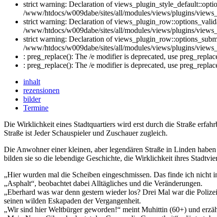
strict warning: Declaration of views_plugin_style_default::opti
/www/htdocs/w009dabe/sites/all/modules/views/plugins/views_p
strict warning: Declaration of views_plugin_row::options_vali
/www/htdocs/w009dabe/sites/all/modules/views/plugins/views_
strict warning: Declaration of views_plugin_row::options_sub
/www/htdocs/w009dabe/sites/all/modules/views/plugins/views_
: preg_replace(): The /e modifier is deprecated, use preg_repl
: preg_replace(): The /e modifier is deprecated, use preg_repl
inhalt
rezensionen
bilder
Termine
Die Wirklichkeit eines Stadtquartiers wird erst durch die Straße erf
Straße ist Jeder Schauspieler und Zuschauer zugleich.
Die Anwohner einer kleinen, aber legendären Straße in Linden haben
bilden sie so die lebendige Geschichte, die Wirklichkeit ihres Stadtvier
„Hier wurden mal die Scheiben eingeschmissen. Das finde ich nicht in 
„Asphalt“, beobachtet dabei Alltägliches und die Veränderungen.
„Eberhard was war denn gestern wieder los? Drei Mal war die Polizei 
seinen wilden Eskapaden der Vergangenheit.
„Wir sind hier Weltbürger geworden!“ meint Muhittin (60+) und erzäh