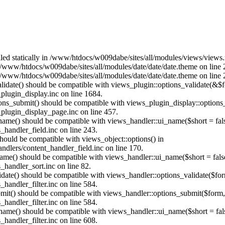
alled statically in /www/htdocs/w009dabe/sites/all/modules/views/views
n /www/htdocs/w009dabe/sites/all/modules/date/date/date.theme on line 
n /www/htdocs/w009dabe/sites/all/modules/date/date/date.theme on line 
alidate() should be compatible with views_plugin::options_validate(&$
lugin_display.inc on line 1684.
tions_submit() should be compatible with views_plugin_display::option
plugin_display_page.inc on line 457.
_name() should be compatible with views_handler::ui_name($short = fals
handler_field.inc on line 243.
 should be compatible with views_object::options() in
dlers/content_handler_field.inc on line 170.
name() should be compatible with views_handler::ui_name($short = fals
handler_sort.inc on line 82.
alidate() should be compatible with views_handler::options_validate($fo
andler_filter.inc on line 584.
ubmit() should be compatible with views_handler::options_submit($form
andler_filter.inc on line 584.
_name() should be compatible with views_handler::ui_name($short = fals
andler_filter.inc on line 608.